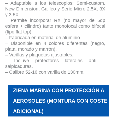
– Adaptable a los telescopios: Semi-custom,
New Dimension, Galileo y Serie Micro 2.5X, 3X
y 3.5X.
– Permite incorporar RX (no mayor de 5dp
esfera + cilindro) tanto monofocal como bifocal
(tipo flat top).
– Fabricada en material de aluminio.
– Disponible en 4 colores diferentes (negro,
plata, morado y marrón).
– Varillas y plaquetas ajustables.
– Incluye protectores laterales anti –
salpicaduras.
– Calibre 52-16 con varilla de 130mm.
ZIENA MARINA CON PROTECCIÓN A
AEROSOLES (MONTURA CON COSTE
ADICIONAL)